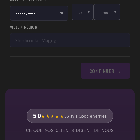
— h —
— min —
▼
▼
📅
VILLE / RÉGION
CONTINUER →
5,0
★★★★★
56 avis Google vérifiés
CE QUE NOS CLIENTS DISENT DE NOUS