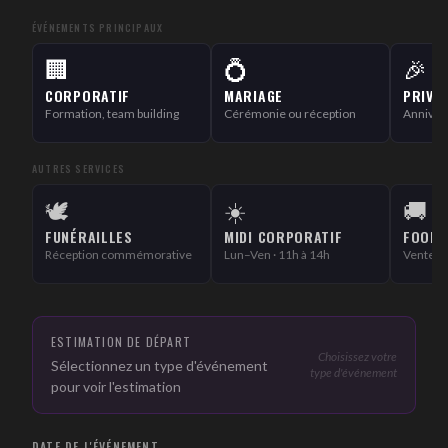
ÉVÉNEMENTS PRINCIPAUX
🏢
💍
🎉
CORPORATIF
MARIAGE
PRIVÉ
Formation, team building
Cérémonie ou réception
Annivers
AUTRES SERVICES
🕊️
☀️
🚚
FUNÉRAILLES
MIDI CORPORATIF
FOOD 
Réception commémorative
Lun–Ven · 11h à 14h
Vente in
ESTIMATION DE DÉPART
Choisissez votre
Sélectionnez un type d'événement
type d'événement
pour voir l'estimation
DATE DE L'ÉVÉNEMENT